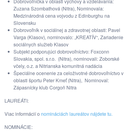
Dobrovoľníčka v oblasti výchovy a vzdelávania:
Zuzana Szombathová (Nitra), Nominovala:
Medzinárodná cena vojvodu z Edinburghu na
Slovensku
Dobrovoľník v sociálnej a zdravotnej oblasti: Pavel
Varga (Klasov), nominovalo: „KREATÍV“, Zariadenie
sociálnych služieb Klasov
Subjekt podporujúci dobrovoľníctvo: Foxconn
Slovakia, spol. s.r.o. (Nitra), nominovali: Zoborské
včely, o.z. a Nitrianska komunitná nadácia
Špeciálne ocenenie za celoživotné dobrovoľníctvo v
oblasti športu Peter Kmeť (Nitra), Nominoval:
Zápasnícky klub Corgoň Nitra
LAUREÁTI:
Viac informácií o
nomináciách laureátov nájdete tu.
NOMINÁCIE: