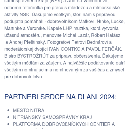
samosprávneho kraja (NSK) a Andrea Valchoňová,
odborná referentka pre prácu s mládežou a mimoškolské
aktivity NSK. Ďakujeme všetkým, ktorí nám s prípravou
podujatia pomáhali - dobrovoľníkom Maťkovi, Ninke, Lucke,
Martinke a Veronike. Kapele LHP muzika, ktorá vytvorila
úžasnú atmosféru, menovite Michal Lazár, Róbert Halász
a Andrej Pleštinský. Fotografovi Petrovi Bednárovi a
moderátorskej dvojici IVAN GONTKO A PAVOL FERČÁK.
Bistro BYSTROŽRÚT za prípravu občerstvenia. Ďakujeme
všetkým médiám za záujem. A najväčšie poďakovanie patrí
všetkým nominujúcim a nominovaným za váš čas a zmysel
pre dobrovoľníctvo.
PARTNERI SRDCE NA DLANI 2024:
MESTO NITRA
NITRIANSKY SAMOSPRÁVNY KRAJ
PLATFORMA DOBROVOĽNÍCKYCH CENTIER A