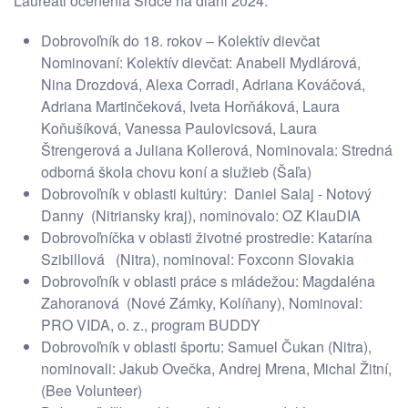
Laureáti ocenenia Srdce na dlani 2024:
Dobrovoľník do 18. rokov – Kolektív dievčat
Nominovaní: Kolektív dievčat: Anabell Mydlárová,
Nina Drozdová, Alexa Corradi, Adriana Kováčová,
Adriana Martinčeková, Iveta Horňáková, Laura
Koňušíková, Vanessa Paulovicsová, Laura
Štrengerová a Juliana Kollerová, Nominovala: Stredná
odborná škola chovu koní a služieb (Šaľa)
Dobrovoľník v oblasti kultúry: Daniel Salaj - Notový
Danny (Nitriansky kraj), nominovalo: OZ KlauDIA
Dobrovoľníčka v oblasti životné prostredie: Katarína
Szibillová (Nitra), nominoval: Foxconn Slovakia
Dobrovoľník v oblasti práce s mládežou: Magdaléna
Zahoranová (Nové Zámky, Kolíňany), Nominoval:
PRO VIDA, o. z., program BUDDY
Dobrovoľník v oblasti športu: Samuel Čukan (Nitra),
nominovali: Jakub Ovečka, Andrej Mrena, Michal Žitní,
(Bee Volunteer)