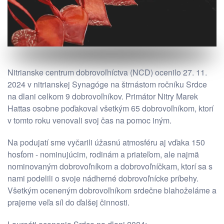
Nitrianske centrum dobrovoľníctva (NCD) ocenilo 27. 11.
2024 v nitrianskej Synagóge na štrnástom ročníku Srdce
na dlani celkom 9 dobrovoľníkov. Primátor Nitry Marek
Hattas osobne poďakoval všetkým 65 dobrovoľníkom, ktorí
v tomto roku venovali svoj čas na pomoc iným.
Na podujatí sme vyčarili úžasnú atmosféru aj vďaka 150
hosťom - nominujúcim, rodinám a priateľom, ale najmä
nominovaným dobrovoľníkom a dobrovoľníčkam, ktorí sa s
nami podelili o svoje nádherné dobrovoľnícke príbehy.
Všetkým oceneným dobrovoľníkom srdečne blahoželáme a
prajeme veľa síl do ďalšej činnosti.