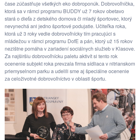
čase zúčastňuje všetkých eko dobroponúk. Dobrovoľníčka,
ktorá sa v rámci programu BUDDY už 7 rokov obetavo
stará o dieťa z detského domova či mladý športovec, ktorý
nevynechá ani jedno športové podujatie. Učiteľka roka,
ktorá už 3 roky vedie dobrovoľnícky tím pracujúci s
mládežou v rámci programu DofE a pán, ktorý už 15 rokov
nezištne pomáha v zariadení sociálnych služieb v Klasove.
Za najširšiu dobrovoľnícku paletu aktivít si tento rok
ocenenie subjekt roka prevzala firma sídliaca v nitrianskom
priemyselnom parku a udelili sme aj špeciálne ocenenie
za celoživotné dobrovoľníctvo v oblasti športu.