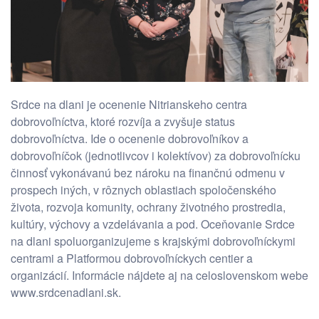
Srdce na dlani je ocenenie Nitrianskeho centra
dobrovoľníctva, ktoré rozvíja a zvyšuje status
dobrovoľníctva. Ide o ocenenie dobrovoľníkov a
dobrovoľníčok (jednotlivcov i kolektívov) za dobrovoľnícku
činnosť vykonávanú bez nároku na finančnú odmenu v
prospech iných, v rôznych oblastiach spoločenského
života, rozvoja komunity, ochrany životného prostredia,
kultúry, výchovy a vzdelávania a pod. Oceňovanie Srdce
na dlani spoluorganizujeme s krajskými dobrovoľníckymi
centrami a Platformou dobrovoľníckych centier a
organizácií. Informácie nájdete aj na celoslovenskom webe
www.srdcenadlani.sk.