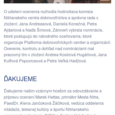
O udelení ocenenia rozhodla hodnotiaca komisia
Nitrianskeho centra dobrovoľníctva a správna rada v
zložení: Jana Andreasová, Daniela Konečná, Petra
Ajdariová a Naďa Šimová. Zároveň vybrala nominácie,
ktoré postupujú do národného oceňovania, ktoré
organizuje Platforma dobrovoľníckych centier a organizácií.
Overenie, kontrolu a dohľad nad nomináciami mal
pracovný tím v zložení Andrea Kosírová Hugáňová, Jana
Kuffová Popovicsová a Petra Veľká Hadžová.
ĎAKUJEME
Ďakujeme našim vzácnym hosťom za odovzdávanie a
prípravu ocenení Marek Hattas, primátor Mesta Nitra,
PaedDr. Alena Jančoková Žáčiková, vedúca oddelenia
mládeže, telesnej kultúry a športu Nitrianskeho